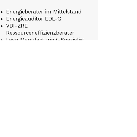
Energieberater im Mittelstand
Energieauditor EDL-G
VDI-ZRE
Ressourceneffizienzberater
Lean Manufacturing-Spezialist
EOQ-Quality-Auditor
REFA-Fachmann
Diese Aus- und Weiterbildungen
geben mir das Rüstzeug,
technische Zusammenhänge zu
durchdringen, Prozesse zu
optimieren und nachhaltige
Veränderungen in Unternehmen
voranzutreiben.
Heute motiviert mich vor allem
eines: Unternehmen fit für die